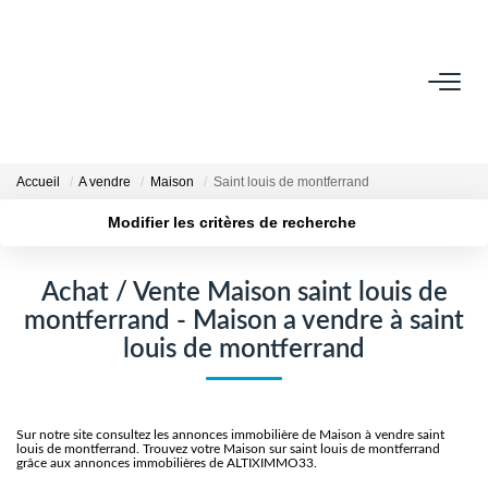
VENDRE
Contact
Accueil
A vendre
Maison
Saint louis de montferrand
Estimer
Modifier les critères de recherche
Honoraires
Localisation
Type de transaction
Avis Clients
Surface min
Type de bien
Achat / Vente Maison saint louis de
Biens Vendus
montferrand - Maison a vendre à saint
Plus de critères
Budget max
louis de montferrand
GESTION LOCATIVE
Créer une alerte
Contact
Sur notre site consultez les annonces immobilière de Maison à vendre saint
louis de montferrand. Trouvez votre Maison sur saint louis de montferrand
Honoraires
grâce aux annonces immobilières de ALTIXIMMO33.