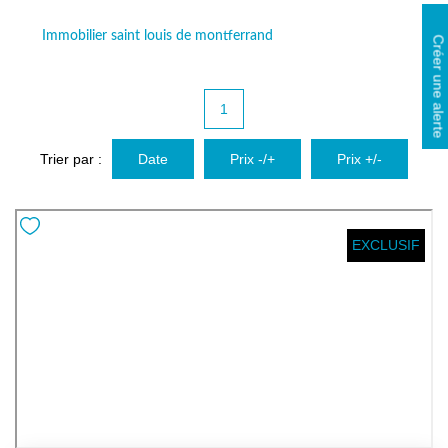
Avis Clients
Immobilier saint louis de montferrand
Biens Loués
Créer une alerte
NOS BIENS
1
À La Vente
Trier par :
Date
Prix -/+
Prix +/-
À La Location
EXCLUSIF
L'AGENCE
Présentation De L'agence
Notre Équipe
Nous Rejoindre
Apporteur D'affaires