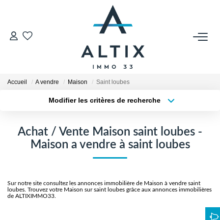
VENDRE
Contact
Accueil
A vendre
Maison
Saint loubes
Estimer
Modifier les critères de recherche
Honoraires
Type de transaction
Localisation
Acheter
Localisation
Avis Clients
Achat / Vente Maison saint loubes -
Type de bien
Biens Vendus
Sélectionnez...
Surface min
Maison a vendre à saint loubes
Plus de critères
Budget max
GESTION LOCATIVE
Sur notre site consultez les annonces immobilière de Maison à vendre saint
Créer une alerte
loubes. Trouvez votre Maison sur saint loubes grâce aux annonces immobilières
Contact
de ALTIXIMMO33.
Honoraires