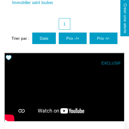
Immobilier saint loubes
Avis Clients
Créer une alerte
Biens Loués
1
NOS BIENS
Trier par :
Date
Prix -/+
Prix +/-
À La Vente
À La Location
EXCLUSIF
L'AGENCE
Présentation De L'agence
Notre Équipe
Nous Rejoindre
Apporteur D'affaires