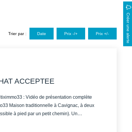
Créer une alerte
Trier par :
Date
Prix -/+
Prix +/-
CHAT ACCEPTEE
ltiximmo33 : Vidéo de présentation complète
gnac, à deux
sible à pied par un petit chemin). Un
au quotidien, avec la proximité de l'autoroute
re perceptible. La maison offre une