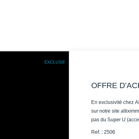
EXCLUSIF
OFFRE D'A
En exclusivité chez A
sur notre site altiximmo33 Maison traditionnelle à Cavi
pas du Super U (acces
emplacement pratique 
Ref. : 2506
: un léger bruit de fond peut êt