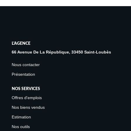
Avis Clients
Biens Loués
NOS BIENS
L'AGENCE
À La Vente
66 Avenue De La République, 33450 Saint-Loubès
À La Location
Nous contacter
Présentation
L'AGENCE
NOS SERVICES
Présentation De L'agence
Offres d'emplois
Notre Équipe
Nos biens vendus
Nous Rejoindre
Estimation
Apporteur D'affaires
Nos outils