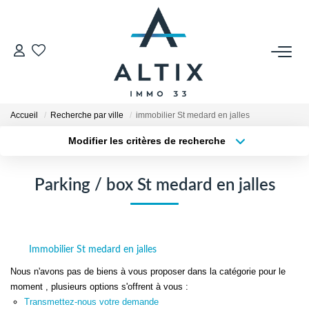
VENDRE
Contact
Accueil
Recherche par ville
immobilier St medard en jalles
Estimer
Modifier les critères de recherche
Honoraires
Type de transaction
Localisation
Acheter
Localisation
Avis Clients
Parking / box St medard en jalles
Type de bien
Biens Vendus
Sélectionnez...
Surface min
Plus de critères
Budget max
GESTION LOCATIVE
Immobilier St medard en jalles
Créer une alerte
Nous n'avons pas de biens à vous proposer dans la catégorie pour le
Contact
moment , plusieurs options s'offrent à vous :
Honoraires
Transmettez-nous votre demande