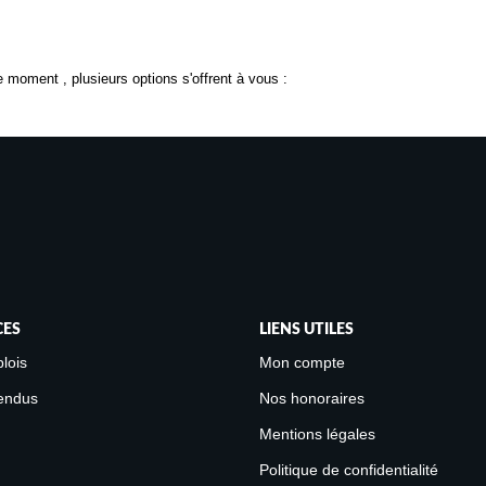
 moment , plusieurs options s'offrent à vous :
CES
LIENS UTILES
lois
Mon compte
endus
Nos honoraires
Mentions légales
Politique de confidentialité