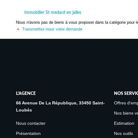
Immobilier St medard en jalles
Nous n'avons pas de biens à vous proposer dans la catégorie pour le
Transmettez-nous votre demande
L'AGENCE
NOS SERVI
66 Avenue De La République, 33450 Saint-
Offres d'emp
Loubès
Nos biens v
Nous contacter
Estimation
Présentation
Nos outils