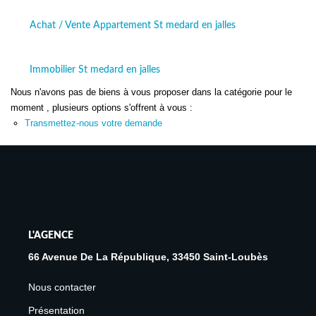
Avis Clients
Achat / Vente Appartement St medard en jalles
Biens Loués
Immobilier St medard en jalles
NOS BIENS
Nous n'avons pas de biens à vous proposer dans la catégorie pour le
moment , plusieurs options s'offrent à vous :
À La Vente
Transmettez-nous votre demande
À La Location
L'AGENCE
Présentation De L'agence
L'AGENCE
Notre Équipe
66 Avenue De La République, 33450 Saint-Loubès
Nous Rejoindre
Nous contacter
Apporteur D'affaires
Présentation