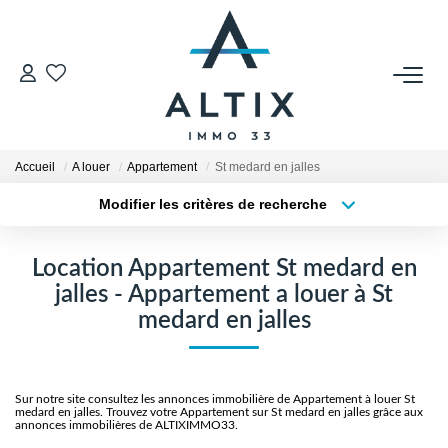
VENDRE
Contact
Accueil
A louer
Appartement
St medard en jalles
Estimer
Modifier les critères de recherche
Honoraires
Type de transaction
Localisation
Acheter
Localisation
Avis Clients
Location Appartement St medard en
Type de bien
Biens Vendus
Sélectionnez...
Surface min
jalles - Appartement a louer à St
medard en jalles
Plus de critères
Budget max
GESTION LOCATIVE
Créer une alerte
Contact
Sur notre site consultez les annonces immobilière de Appartement à louer St
medard en jalles. Trouvez votre Appartement sur St medard en jalles grâce aux
annonces immobilières de ALTIXIMMO33.
Honoraires