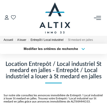
VENDRE
Contact
Accueil
A louer
Entrepôt / Local industriel
St medard en jalles
Estimer
Modifier les critères de recherche
Honoraires
Type de transaction
Localisation
Acheter
Localisation
Avis Clients
Location Entrepôt / Local industriel St
Type de bien
Biens Vendus
Sélectionnez...
Surface min
medard en jalles - Entrepôt / Local
industriel a louer à St medard en jalles
Plus de critères
Budget max
GESTION LOCATIVE
Créer une alerte
Contact
Sur notre site consultez les annonces immobilière de Entrepôt / Local industriel
à louer St medard en jalles. Trouvez votre Entrepôt / Local industriel sur St
medard en jalles grâce aux annonces immobilières de ALTIXIMMO33.
Honoraires