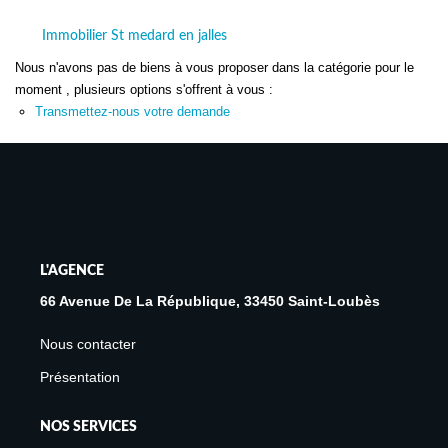
Avis Clients
Immobilier St medard en jalles
Biens Loués
Nous n'avons pas de biens à vous proposer dans la catégorie pour le
moment , plusieurs options s'offrent à vous :
Transmettez-nous votre demande
NOS BIENS
À La Vente
À La Location
L'AGENCE
L'AGENCE
66 Avenue De La République, 33450 Saint-Loubès
Présentation De L'agence
Nous contacter
Notre Équipe
Présentation
Nous Rejoindre
Apporteur D'affaires
NOS SERVICES