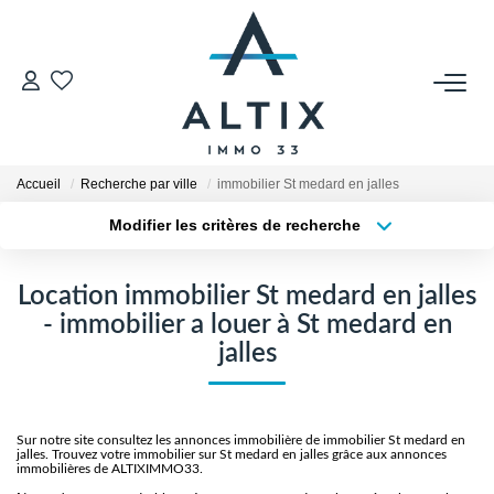
VENDRE
Contact
Accueil
Recherche par ville
immobilier St medard en jalles
Estimer
Modifier les critères de recherche
Honoraires
Type de transaction
Localisation
Acheter
Localisation
Avis Clients
Location immobilier St medard en jalles
Type de bien
Biens Vendus
Sélectionnez...
Surface min
- immobilier a louer à St medard en
jalles
Plus de critères
Budget max
GESTION LOCATIVE
Créer une alerte
Contact
Sur notre site consultez les annonces immobilière de immobilier St medard en
jalles. Trouvez votre immobilier sur St medard en jalles grâce aux annonces
immobilières de ALTIXIMMO33.
Honoraires