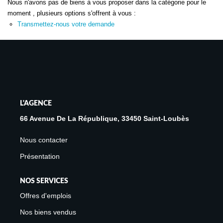
Nous n'avons pas de biens à vous proposer dans la catégorie pour le
Avis Clients
moment , plusieurs options s'offrent à vous :
Transmettez-nous votre demande
Biens Loués
NOS BIENS
À La Vente
À La Location
L'AGENCE
66 Avenue De La République, 33450 Saint-Loubès
L'AGENCE
Nous contacter
Présentation
Présentation De L'agence
Notre Équipe
NOS SERVICES
Nous Rejoindre
Offres d'emplois
Apporteur D'affaires
Nos biens vendus