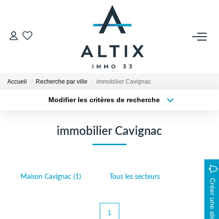
VENDRE
Contact
Accueil
Recherche par ville
immobilier Cavignac
Estimer
Modifier les critères de recherche
Honoraires
Type de transaction
Localisation
Acheter
Localisation
Avis Clients
immobilier Cavignac
Type de bien
Biens Vendus
Sélectionnez...
Surface min
Plus de critères
Budget max
GESTION LOCATIVE
Maison Cavignac (1)
Tous les secteurs
Créer une alerte
Créer une alerte
Contact
Honoraires
1