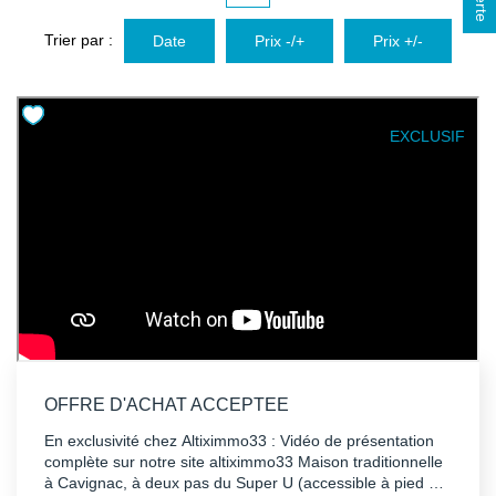
Avis Clients
Trier par :
Date
Prix -/+
Prix +/-
Biens Loués
NOS BIENS
EXCLUSIF
À La Vente
À La Location
L'AGENCE
Présentation De L'agence
Notre Équipe
OFFRE D'ACHAT ACCEPTEE
Nous Rejoindre
En exclusivité chez Altiximmo33 : Vidéo de présentation
complète sur notre site altiximmo33 Maison traditionnelle
Apporteur D'affaires
à Cavignac, à deux pas du Super U (accessible à pied par