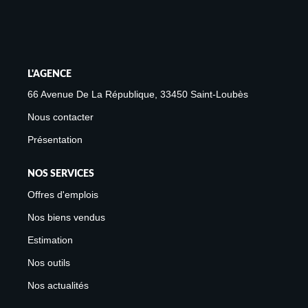
Avis Clients
Biens Loués
NOS BIENS
L'AGENCE
66 Avenue De La République, 33450 Saint-Loubès
À La Vente
Nous contacter
À La Location
Présentation
L'AGENCE
NOS SERVICES
Offres d'emplois
Présentation De L'agence
Nos biens vendus
Notre Équipe
Estimation
Nous Rejoindre
Nos outils
Apporteur D'affaires
Nos actualités