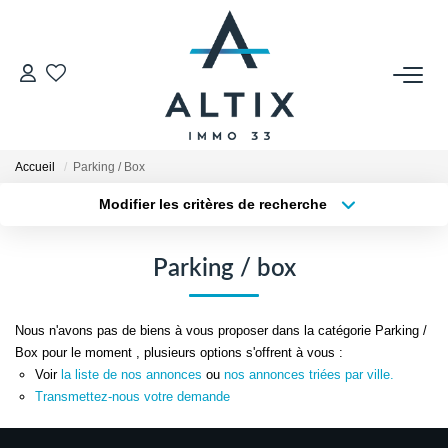
VENDRE
Contact
Accueil
Parking / Box
Estimer
Modifier les critères de recherche
Honoraires
Localisation
Type de transaction
Avis Clients
Surface min
Type de bien
Parking / box
Biens Vendus
Plus de critères
Budget max
Nous n'avons pas de biens à vous proposer dans la catégorie Parking /
GESTION LOCATIVE
Créer une alerte
Box pour le moment , plusieurs options s'offrent à vous :
Voir
la liste de nos annonces
ou
nos annonces triées par ville.
Contact
Transmettez-nous votre demande
Honoraires