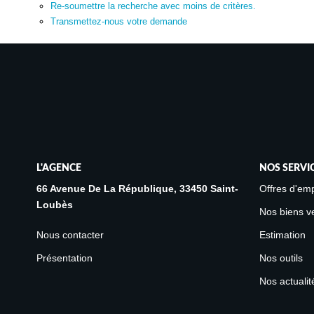
Re-soumettre la recherche avec moins de critères.
Transmettez-nous votre demande
L'AGENCE
NOS SERVI
66 Avenue De La République, 33450 Saint-
Offres d'emp
Loubès
Nos biens v
Nous contacter
Estimation
Présentation
Nos outils
Nos actualit