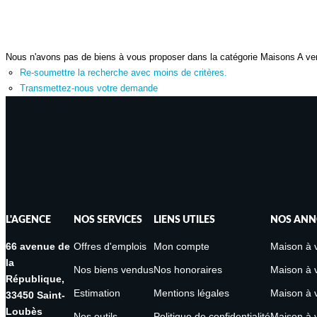
Nous n'avons pas de biens à vous proposer dans la catégorie Maisons A vend
Re-soumettre la recherche avec moins de critères.
Transmettez-nous votre demande
L'AGENCE
NOS SERVICES
LIENS UTILES
NOS ANN
66 avenue de
Offres d'emplois
Mon compte
Maison à 
la
Nos biens vendus
Nos honoraires
Maison à v
République,
Estimation
Mentions légales
Maison à 
33450 Saint-
Loubès
Nos outils
Politique de confidentialité
Maison à 