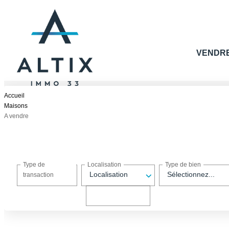
VENDR
Accueil
Maisons
A vendre
Type de
Localisation
Type de bien
Acheter
Localisation
Sélectionnez...
transaction