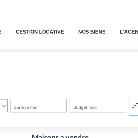
E
GESTION LOCATIVE
NOS BIENS
L'AGE
VENDRE
Contact
Estimer
Honoraires
Avis Clients
Biens Vendus
Surface min
Budget max
GESTION LOCATIVE