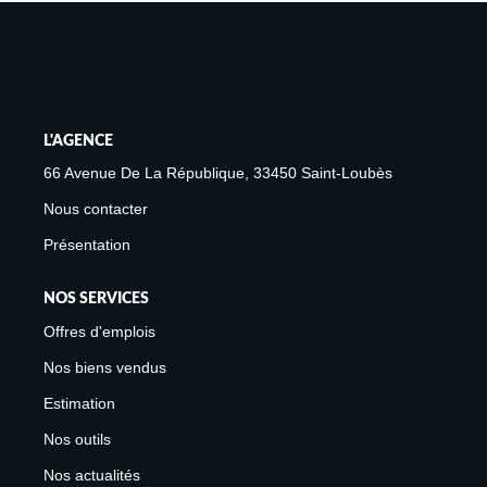
Avis Clients
Biens Loués
NOS BIENS
L'AGENCE
À La Vente
66 Avenue De La République, 33450 Saint-Loubès
À La Location
Nous contacter
Présentation
L'AGENCE
NOS SERVICES
Présentation De L'agence
Offres d'emplois
Notre Équipe
Nos biens vendus
Nous Rejoindre
Estimation
Apporteur D'affaires
Nos outils
Nos actualités