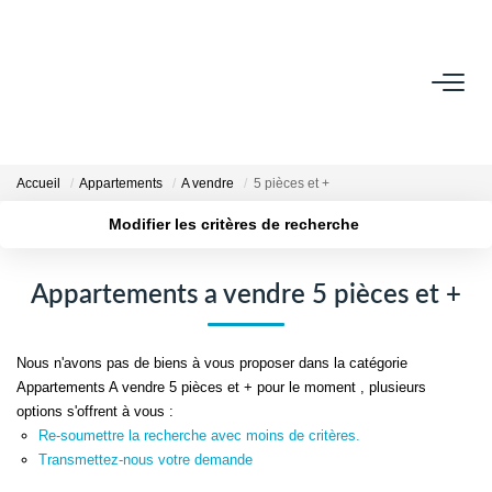
VENDRE
Contact
Accueil
Appartements
A vendre
5 pièces et +
Estimer
Modifier les critères de recherche
Honoraires
Localisation
Type de transaction
Avis Clients
Surface min
Type de bien
Appartements a vendre 5 pièces et +
Biens Vendus
Plus de critères
Budget max
Nous n'avons pas de biens à vous proposer dans la catégorie
GESTION LOCATIVE
Créer une alerte
Appartements A vendre 5 pièces et + pour le moment , plusieurs
options s'offrent à vous :
Contact
Re-soumettre la recherche avec moins de critères.
Transmettez-nous votre demande
Honoraires