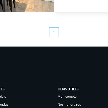
rénové avec goût. Ap
1
CES
LIENS UTILES
lois
Mon compte
endus
Nos honoraires