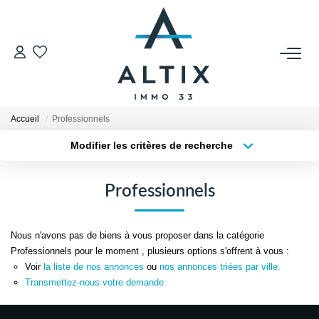
VENDRE
Contact
Accueil
Professionnels
Estimer
Modifier les critères de recherche
Honoraires
Type de transaction
Localisation
Acheter
Localisation
Avis Clients
Professionnels
Type de bien
Biens Vendus
Sélectionnez...
Surface min
Nous n'avons pas de biens à vous proposer dans la catégorie
Plus de critères
Budget max
GESTION LOCATIVE
Professionnels pour le moment , plusieurs options s'offrent à vous :
Voir
la liste de nos annonces
ou
nos annonces triées par ville.
Créer une alerte
Transmettez-nous votre demande
Contact
Honoraires