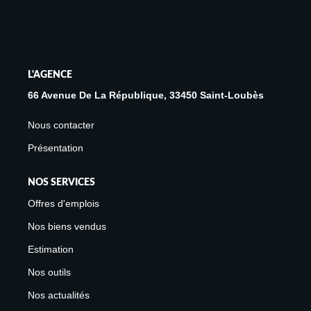
Avis Clients
Biens Loués
L'AGENCE
NOS BIENS
66 Avenue De La République, 33450 Saint-Loubès
À La Vente
Nous contacter
À La Location
Présentation
NOS SERVICES
L'AGENCE
Offres d'emplois
Présentation De L'agence
Nos biens vendus
Notre Équipe
Estimation
Nous Rejoindre
Nos outils
Apporteur D'affaires
Nos actualités