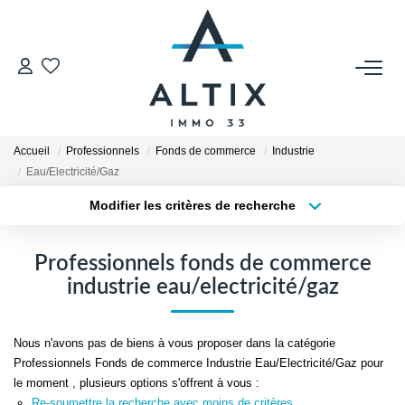
VENDRE
Contact
Accueil
Professionnels
Fonds de commerce
Industrie
Estimer
Eau/Electricité/Gaz
Honoraires
Modifier les critères de recherche
Type de transaction
Localisation
Avis Clients
Acheter
Localisation
Biens Vendus
Professionnels fonds de commerce
Type de bien
Sélectionnez...
Surface min
industrie eau/electricité/gaz
GESTION LOCATIVE
Plus de critères
Budget max
Nous n'avons pas de biens à vous proposer dans la catégorie
Contact
Professionnels Fonds de commerce Industrie Eau/Electricité/Gaz pour
Créer une alerte
le moment , plusieurs options s'offrent à vous :
Honoraires
Re-soumettre la recherche avec moins de critères.