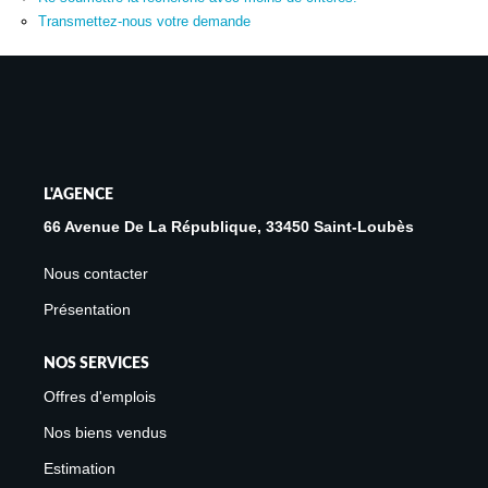
Avis Clients
Transmettez-nous votre demande
Biens Loués
NOS BIENS
À La Vente
L'AGENCE
À La Location
66 Avenue De La République, 33450 Saint-Loubès
Nous contacter
L'AGENCE
Présentation
Présentation De L'agence
NOS SERVICES
Notre Équipe
Offres d'emplois
Nous Rejoindre
Nos biens vendus
Apporteur D'affaires
Estimation