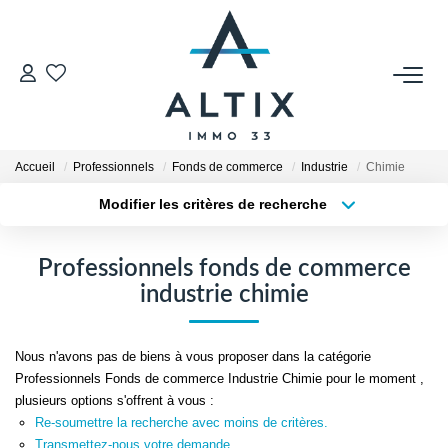
VENDRE
Contact
Accueil
Professionnels
Fonds de commerce
Industrie
Chimie
Estimer
Modifier les critères de recherche
Honoraires
Type de transaction
Localisation
Acheter
Localisation
Avis Clients
Professionnels fonds de commerce
Type de bien
Biens Vendus
Sélectionnez...
Surface min
industrie chimie
Plus de critères
Budget max
GESTION LOCATIVE
Nous n'avons pas de biens à vous proposer dans la catégorie
Professionnels Fonds de commerce Industrie Chimie pour le moment ,
Créer une alerte
Contact
plusieurs options s'offrent à vous :
Re-soumettre la recherche avec moins de critères.
Honoraires
Transmettez-nous votre demande