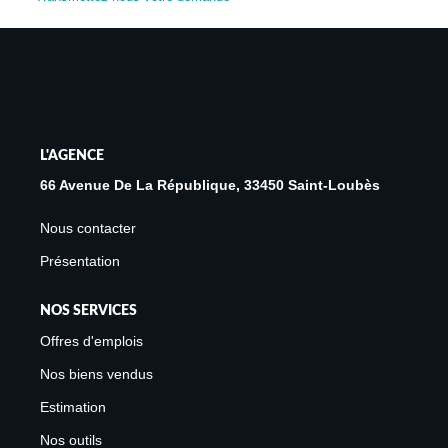
Avis Clients
Biens Loués
NOS BIENS
L'AGENCE
À La Vente
66 Avenue De La République, 33450 Saint-Loubès
À La Location
Nous contacter
Présentation
L'AGENCE
NOS SERVICES
Présentation De L'agence
Offres d'emplois
Notre Équipe
Nos biens vendus
Nous Rejoindre
Estimation
Apporteur D'affaires
Nos outils