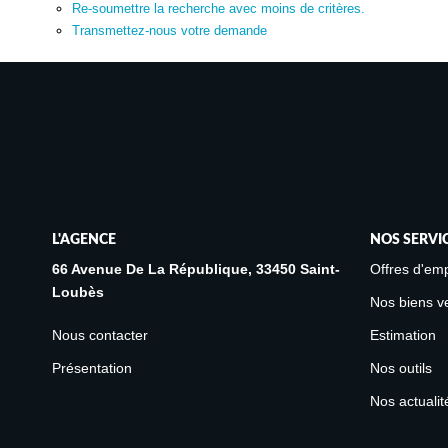
Re-soumettre la recherche avec moins de critères.
Transmettez-nous votre demande
L'AGENCE
NOS SERVI
66 Avenue De La République, 33450 Saint-
Offres d'emp
Loubès
Nos biens v
Nous contacter
Estimation
Présentation
Nos outils
Nos actualit