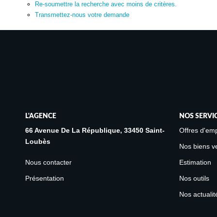
Re-soumettre la recherche avec moins de critères.
Transmettez-nous votre demande
L'AGENCE
NOS SERVI
66 Avenue De La République, 33450 Saint-
Offres d'emp
Loubès
Nos biens v
Nous contacter
Estimation
Présentation
Nos outils
Nos actualit