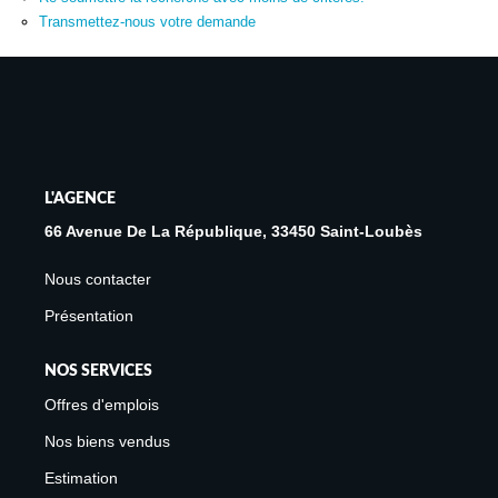
Avis Clients
Transmettez-nous votre demande
Biens Loués
NOS BIENS
À La Vente
L'AGENCE
À La Location
66 Avenue De La République, 33450 Saint-Loubès
Nous contacter
L'AGENCE
Présentation
Présentation De L'agence
NOS SERVICES
Notre Équipe
Offres d'emplois
Nous Rejoindre
Nos biens vendus
Apporteur D'affaires
Estimation