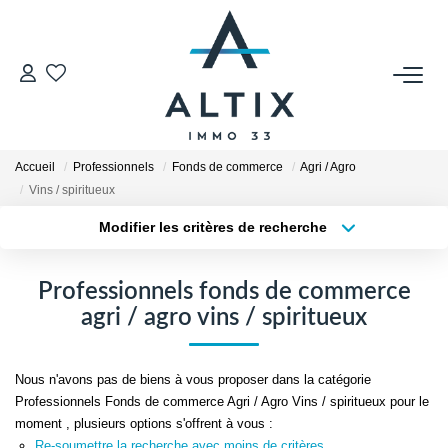
VENDRE
Contact
Accueil
Professionnels
Fonds de commerce
Agri / Agro
Estimer
Vins / spiritueux
Honoraires
Modifier les critères de recherche
Type de transaction
Localisation
Avis Clients
Acheter
Localisation
Biens Vendus
Professionnels fonds de commerce
Type de bien
Sélectionnez...
Surface min
agri / agro vins / spiritueux
GESTION LOCATIVE
Plus de critères
Budget max
Nous n'avons pas de biens à vous proposer dans la catégorie
Contact
Professionnels Fonds de commerce Agri / Agro Vins / spiritueux pour le
Créer une alerte
moment , plusieurs options s'offrent à vous :
Honoraires
Re-soumettre la recherche avec moins de critères.