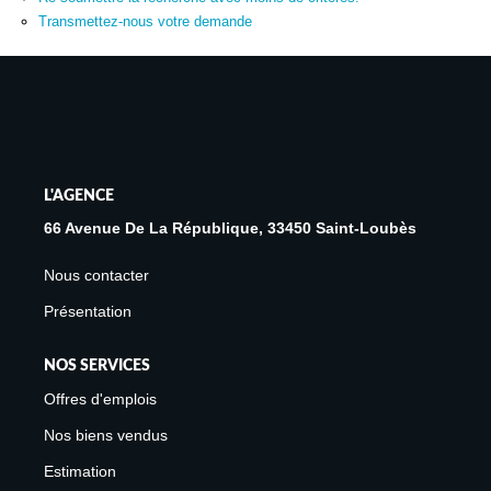
Avis Clients
Transmettez-nous votre demande
Biens Loués
NOS BIENS
À La Vente
L'AGENCE
À La Location
66 Avenue De La République, 33450 Saint-Loubès
Nous contacter
L'AGENCE
Présentation
Présentation De L'agence
NOS SERVICES
Notre Équipe
Offres d'emplois
Nous Rejoindre
Nos biens vendus
Apporteur D'affaires
Estimation