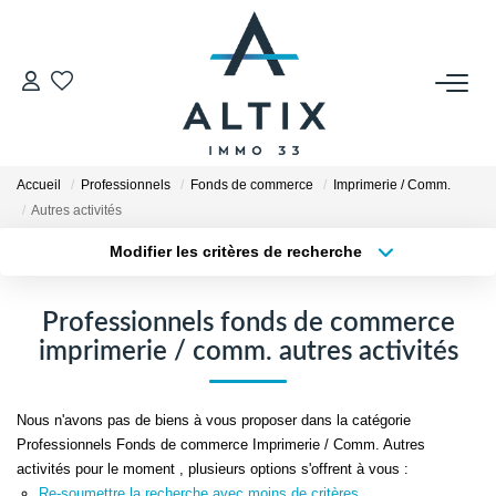
VENDRE
Contact
Accueil
Professionnels
Fonds de commerce
Imprimerie / Comm.
Estimer
Autres activités
Honoraires
Modifier les critères de recherche
Type de transaction
Localisation
Avis Clients
Acheter
Localisation
Biens Vendus
Professionnels fonds de commerce
Type de bien
Sélectionnez...
Surface min
imprimerie / comm. autres activités
GESTION LOCATIVE
Plus de critères
Budget max
Nous n'avons pas de biens à vous proposer dans la catégorie
Contact
Professionnels Fonds de commerce Imprimerie / Comm. Autres
Créer une alerte
activités pour le moment , plusieurs options s'offrent à vous :
Honoraires
Re-soumettre la recherche avec moins de critères.