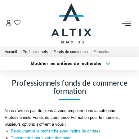
VENDRE
Contact
Accueil
Professionnels
Fonds de commerce
Formation
Estimer
Modifier les critères de recherche
Honoraires
Type de transaction
Localisation
Acheter
Localisation
Avis Clients
Professionnels fonds de commerce
Type de bien
Biens Vendus
Sélectionnez...
Surface min
formation
Plus de critères
Budget max
GESTION LOCATIVE
Nous n'avons pas de biens à vous proposer dans la catégorie
Professionnels Fonds de commerce Formation pour le moment ,
Créer une alerte
Contact
plusieurs options s'offrent à vous :
Re-soumettre la recherche avec moins de critères.
Honoraires
Transmettez-nous votre demande