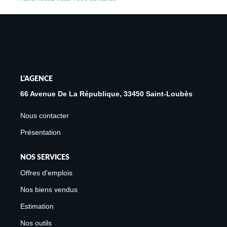
Avis Clients
Biens Loués
NOS BIENS
L'AGENCE
À La Vente
66 Avenue De La République, 33450 Saint-Loubès
À La Location
Nous contacter
Présentation
L'AGENCE
NOS SERVICES
Présentation De L'agence
Offres d'emplois
Notre Équipe
Nos biens vendus
Nous Rejoindre
Estimation
Apporteur D'affaires
Nos outils