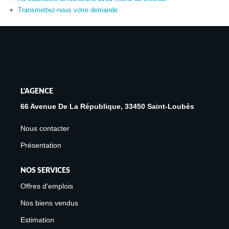
Avis Clients
Transmettez-nous votre demande
Biens Loués
NOS BIENS
À La Vente
L'AGENCE
À La Location
66 Avenue De La République, 33450 Saint-Loubès
Nous contacter
L'AGENCE
Présentation
Présentation De L'agence
NOS SERVICES
Notre Équipe
Offres d'emplois
Nous Rejoindre
Nos biens vendus
Apporteur D'affaires
Estimation