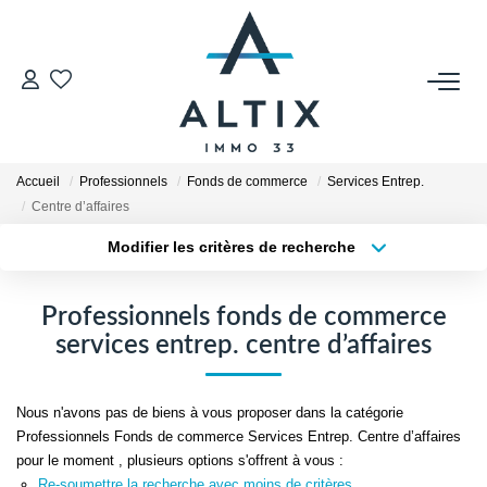
VENDRE
Contact
Accueil
Professionnels
Fonds de commerce
Services Entrep.
Estimer
Centre d’affaires
Honoraires
Modifier les critères de recherche
Type de transaction
Localisation
Avis Clients
Acheter
Localisation
Biens Vendus
Professionnels fonds de commerce
Type de bien
Sélectionnez...
Surface min
services entrep. centre d’affaires
GESTION LOCATIVE
Plus de critères
Budget max
Nous n'avons pas de biens à vous proposer dans la catégorie
Contact
Professionnels Fonds de commerce Services Entrep. Centre d’affaires
Créer une alerte
pour le moment , plusieurs options s'offrent à vous :
Honoraires
Re-soumettre la recherche avec moins de critères.