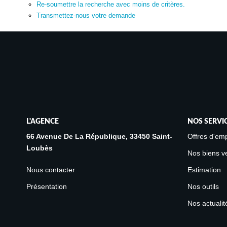
Re-soumettre la recherche avec moins de critères.
Transmettez-nous votre demande
L'AGENCE
NOS SERVI
66 Avenue De La République, 33450 Saint-
Offres d'emp
Loubès
Nos biens v
Nous contacter
Estimation
Présentation
Nos outils
Nos actualit