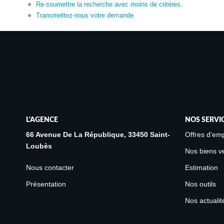
Re-soumettre la recherche avec moins de critères.
Transmettez-nous votre demande
L'AGENCE
NOS SERVI
66 Avenue De La République, 33450 Saint-
Offres d'emp
Loubès
Nos biens v
Nous contacter
Estimation
Présentation
Nos outils
Nos actualit