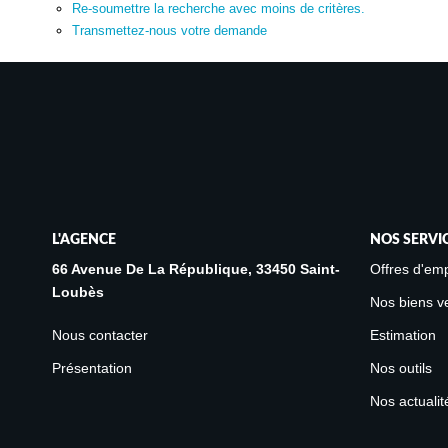
Re-soumettre la recherche avec moins de critères.
Transmettez-nous votre demande
L'AGENCE
NOS SERVI
66 Avenue De La République, 33450 Saint-
Offres d'emp
Loubès
Nos biens v
Nous contacter
Estimation
Présentation
Nos outils
Nos actualit