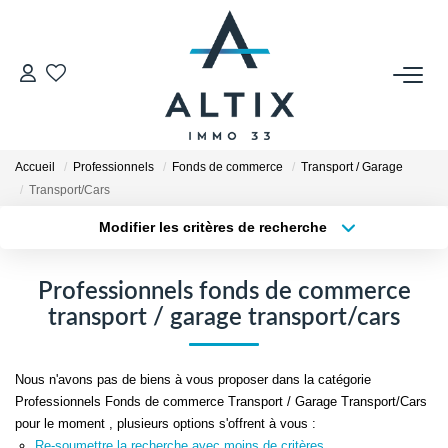
VENDRE
Contact
Accueil
Professionnels
Fonds de commerce
Transport / Garage
Estimer
Transport/Cars
Honoraires
Modifier les critères de recherche
Type de transaction
Localisation
Avis Clients
Acheter
Localisation
Biens Vendus
Professionnels fonds de commerce
Type de bien
Sélectionnez...
Surface min
transport / garage transport/cars
GESTION LOCATIVE
Plus de critères
Budget max
Nous n'avons pas de biens à vous proposer dans la catégorie
Contact
Professionnels Fonds de commerce Transport / Garage Transport/Cars
Créer une alerte
pour le moment , plusieurs options s'offrent à vous :
Honoraires
Re-soumettre la recherche avec moins de critères.