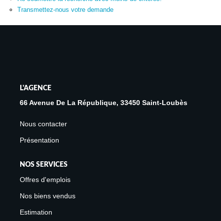
Avis Clients
Transmettez-nous votre demande
Biens Loués
NOS BIENS
À La Vente
L'AGENCE
À La Location
66 Avenue De La République, 33450 Saint-Loubès
Nous contacter
L'AGENCE
Présentation
Présentation De L'agence
NOS SERVICES
Notre Équipe
Offres d'emplois
Nous Rejoindre
Nos biens vendus
Apporteur D'affaires
Estimation