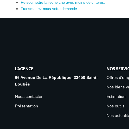
Re-soumettre la recherche avec moins de critères.
Transmettez-nous votre demande
L'AGENCE
NOS SERVI
66 Avenue De La République, 33450 Saint-
Offres d'emp
Loubès
Nos biens v
Nous contacter
Estimation
Présentation
Nos outils
Nos actualit