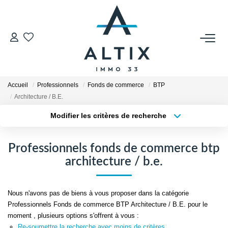
VENDRE
Contact
Accueil
Professionnels
Fonds de commerce
BTP
Estimer
Architecture / B.E.
Honoraires
Modifier les critères de recherche
Type de transaction
Localisation
Avis Clients
Acheter
Localisation
Biens Vendus
Professionnels fonds de commerce btp
Type de bien
Sélectionnez...
Surface min
architecture / b.e.
GESTION LOCATIVE
Plus de critères
Budget max
Nous n'avons pas de biens à vous proposer dans la catégorie
Contact
Professionnels Fonds de commerce BTP Architecture / B.E. pour le
Créer une alerte
moment , plusieurs options s'offrent à vous :
Honoraires
Re-soumettre la recherche avec moins de critères.