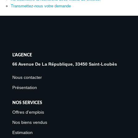
Avis Clients
Transmettez-nous votre demande
Biens Loués
NOS BIENS
À La Vente
L'AGENCE
À La Location
66 Avenue De La République, 33450 Saint-Loubès
Nous contacter
L'AGENCE
Présentation
Présentation De L'agence
NOS SERVICES
Notre Équipe
Offres d'emplois
Nous Rejoindre
Nos biens vendus
Apporteur D'affaires
Estimation