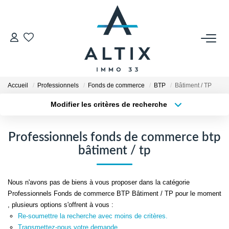
VENDRE
Contact
Accueil
Professionnels
Fonds de commerce
BTP
Bâtiment / TP
Estimer
Modifier les critères de recherche
Honoraires
Type de transaction
Localisation
Acheter
Localisation
Avis Clients
Professionnels fonds de commerce btp
Type de bien
Biens Vendus
Sélectionnez...
Surface min
bâtiment / tp
Plus de critères
Budget max
GESTION LOCATIVE
Nous n'avons pas de biens à vous proposer dans la catégorie
Professionnels Fonds de commerce BTP Bâtiment / TP pour le moment
Créer une alerte
Contact
, plusieurs options s'offrent à vous :
Re-soumettre la recherche avec moins de critères.
Honoraires
Transmettez-nous votre demande