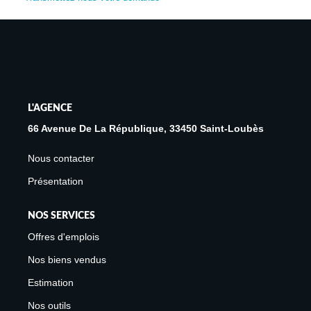
Avis Clients
Biens Loués
NOS BIENS
L'AGENCE
À La Vente
66 Avenue De La République, 33450 Saint-Loubès
À La Location
Nous contacter
Présentation
L'AGENCE
NOS SERVICES
Présentation De L'agence
Offres d'emplois
Notre Équipe
Nos biens vendus
Nous Rejoindre
Estimation
Apporteur D'affaires
Nos outils