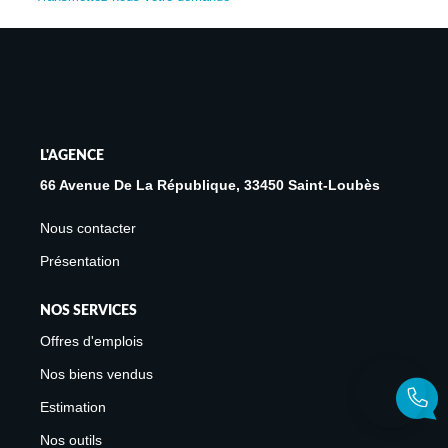
Avis Clients
Biens Loués
NOS BIENS
L'AGENCE
À La Vente
66 Avenue De La République, 33450 Saint-Loubès
À La Location
Nous contacter
Présentation
L'AGENCE
NOS SERVICES
Présentation De L'agence
Offres d'emplois
Notre Équipe
Nos biens vendus
Nous Rejoindre
Estimation
Apporteur D'affaires
Nos outils