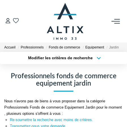
VENDRE
Contact
Accueil
Professionnels
Fonds de commerce
Equipement
Jardin
Estimer
Modifier les critères de recherche
Honoraires
Type de transaction
Localisation
Acheter
Localisation
Avis Clients
Professionnels fonds de commerce
Type de bien
Biens Vendus
Sélectionnez...
Surface min
equipement jardin
Plus de critères
Budget max
GESTION LOCATIVE
Nous n'avons pas de biens à vous proposer dans la catégorie
Professionnels Fonds de commerce Equipement Jardin pour le moment
Créer une alerte
Contact
, plusieurs options s'offrent à vous :
Re-soumettre la recherche avec moins de critères.
Honoraires
Transmettez-nous votre demande