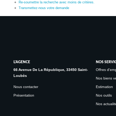
Re-soumettre la recherche avec moins de critères.
Transmettez-nous votre demande
L'AGENCE
NOS SERVI
66 Avenue De La République, 33450 Saint-
Offres d'emp
Loubès
Nos biens v
Nous contacter
Estimation
Présentation
Nos outils
Nos actualit