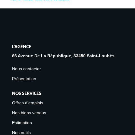
Avis Clients
Biens Loués
NOS BIENS
L'AGENCE
À La Vente
66 Avenue De La République, 33450 Saint-Loubès
À La Location
Nous contacter
Présentation
L'AGENCE
NOS SERVICES
Présentation De L'agence
Offres d'emplois
Notre Équipe
Nos biens vendus
Nous Rejoindre
Estimation
Apporteur D'affaires
Nos outils