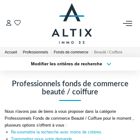
VENDRE
Contact
Accueil
Professionnels
Fonds de commerce
Beauté / Coiffure
Estimer
Modifier les critères de recherche
Honoraires
Type de transaction
Localisation
Acheter
Localisation
Avis Clients
Professionnels fonds de commerce
Type de bien
Biens Vendus
Sélectionnez...
Surface min
beauté / coiffure
Plus de critères
Budget max
GESTION LOCATIVE
Nous n'avons pas de biens à vous proposer dans la catégorie
Professionnels Fonds de commerce Beauté / Coiffure pour le moment ,
Créer une alerte
Contact
plusieurs options s'offrent à vous :
Re-soumettre la recherche avec moins de critères.
Honoraires
Transmettez-nous votre demande