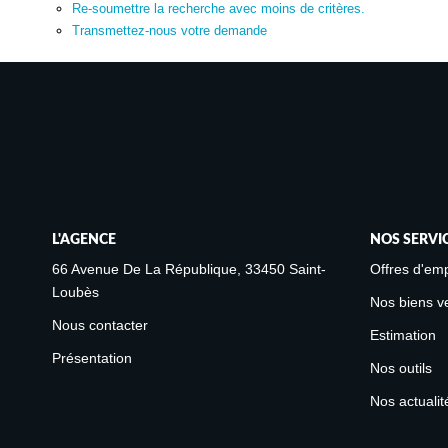
Re-soumettre la recherche avec moins de critères.
Transmettez-nous votre demande
L'AGENCE
NOS SERVI
66 Avenue De La République, 33450 Saint-
Offres d'emp
Loubès
Nos biens v
Nous contacter
Estimation
Présentation
Nos outils
Nos actualit