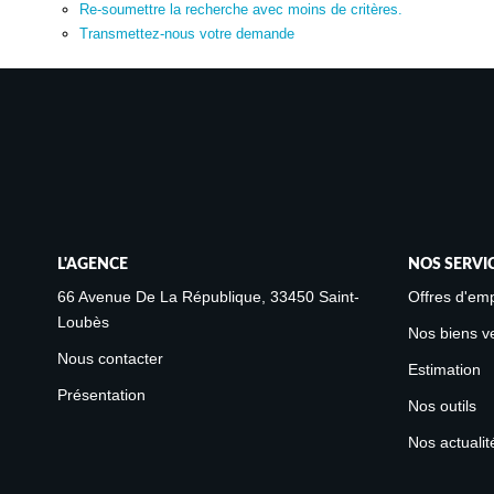
Re-soumettre la recherche avec moins de critères.
Transmettez-nous votre demande
L'AGENCE
NOS SERVI
66 Avenue De La République, 33450 Saint-
Offres d'emp
Loubès
Nos biens v
Nous contacter
Estimation
Présentation
Nos outils
Nos actualit