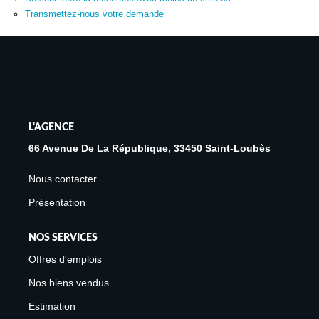
Avis Clients
Transmettez-nous votre demande
Biens Loués
NOS BIENS
À La Vente
L'AGENCE
À La Location
66 Avenue De La République, 33450 Saint-Loubès
Nous contacter
L'AGENCE
Présentation
Présentation De L'agence
NOS SERVICES
Notre Équipe
Offres d'emplois
Nous Rejoindre
Nos biens vendus
Apporteur D'affaires
Estimation