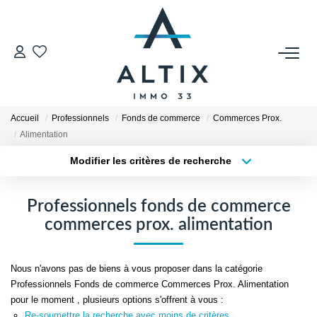
VENDRE
Contact
Accueil
Professionnels
Fonds de commerce
Commerces Prox.
Estimer
Alimentation
Honoraires
Modifier les critères de recherche
Type de transaction
Localisation
Avis Clients
Acheter
Localisation
Biens Vendus
Professionnels fonds de commerce
Type de bien
Sélectionnez...
Surface min
commerces prox. alimentation
GESTION LOCATIVE
Plus de critères
Budget max
Nous n'avons pas de biens à vous proposer dans la catégorie
Contact
Professionnels Fonds de commerce Commerces Prox. Alimentation
Créer une alerte
pour le moment , plusieurs options s'offrent à vous :
Honoraires
Re-soumettre la recherche avec moins de critères.