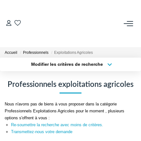
VENDRE
Contact
Accueil
Professionnels
Exploitations Agricoles
Estimer
Modifier les critères de recherche
Honoraires
Localisation
Type de transaction
Avis Clients
Surface min
Type de bien
Professionnels exploitations agricoles
Biens Vendus
Plus de critères
Budget max
Nous n'avons pas de biens à vous proposer dans la catégorie
GESTION LOCATIVE
Créer une alerte
Professionnels Exploitations Agricoles pour le moment , plusieurs
options s'offrent à vous :
Contact
Re-soumettre la recherche avec moins de critères.
Transmettez-nous votre demande
Honoraires