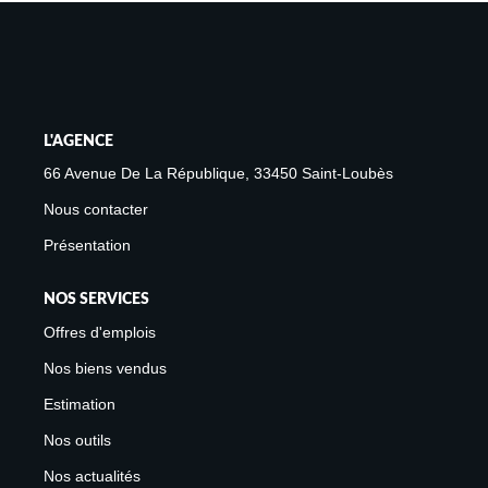
Avis Clients
Biens Loués
NOS BIENS
L'AGENCE
À La Vente
66 Avenue De La République, 33450 Saint-Loubès
À La Location
Nous contacter
Présentation
L'AGENCE
NOS SERVICES
Présentation De L'agence
Offres d'emplois
Notre Équipe
Nos biens vendus
Nous Rejoindre
Estimation
Apporteur D'affaires
Nos outils
Nos actualités