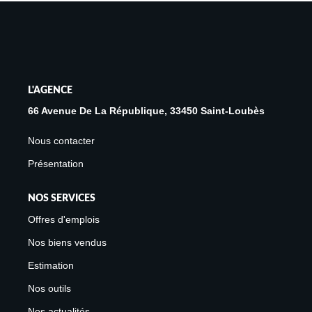
Avis Clients
Biens Loués
NOS BIENS
L'AGENCE
66 Avenue De La République, 33450 Saint-Loubès
À La Vente
Nous contacter
À La Location
Présentation
L'AGENCE
NOS SERVICES
Offres d'emplois
Présentation De L'agence
Nos biens vendus
Notre Équipe
Estimation
Nous Rejoindre
Nos outils
Apporteur D'affaires
Nos actualités