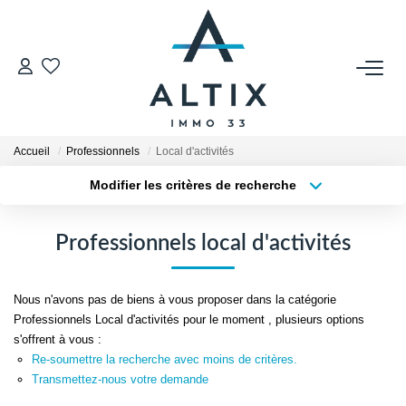
VENDRE
Contact
Accueil
Professionnels
Local d'activités
Estimer
Modifier les critères de recherche
Honoraires
Type de transaction
Localisation
Acheter
Localisation
Avis Clients
Professionnels local d'activités
Type de bien
Biens Vendus
Sélectionnez...
Surface min
Nous n'avons pas de biens à vous proposer dans la catégorie
Plus de critères
Budget max
GESTION LOCATIVE
Professionnels Local d'activités pour le moment , plusieurs options
s'offrent à vous :
Créer une alerte
Re-soumettre la recherche avec moins de critères.
Contact
Transmettez-nous votre demande
Honoraires