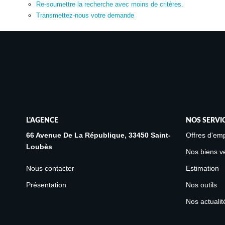
Re-soumettre la recherche avec moins de critères.
Transmettez-nous votre demande
L'AGENCE
NOS SERVI
66 Avenue De La République, 33450 Saint-
Offres d'emp
Loubès
Nos biens v
Nous contacter
Estimation
Présentation
Nos outils
Nos actualit