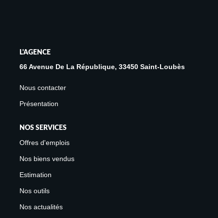
Avis Clients
Biens Loués
L'AGENCE
NOS BIENS
66 Avenue De La République, 33450 Saint-Loubès
À La Vente
Nous contacter
À La Location
Présentation
NOS SERVICES
L'AGENCE
Offres d'emplois
Présentation De L'agence
Nos biens vendus
Notre Équipe
Estimation
Nous Rejoindre
Nos outils
Apporteur D'affaires
Nos actualités