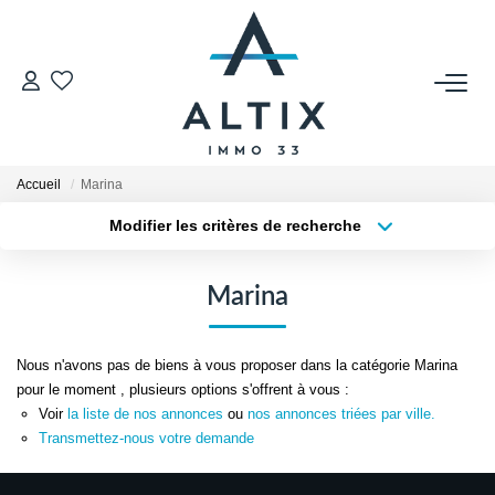
VENDRE
Contact
Accueil
Marina
Estimer
Modifier les critères de recherche
Honoraires
Type de transaction
Localisation
Acheter
Localisation
Avis Clients
Marina
Type de bien
Biens Vendus
Sélectionnez...
Surface min
Nous n'avons pas de biens à vous proposer dans la catégorie Marina
Plus de critères
Budget max
GESTION LOCATIVE
pour le moment , plusieurs options s'offrent à vous :
Voir
la liste de nos annonces
ou
nos annonces triées par ville.
Créer une alerte
Transmettez-nous votre demande
Contact
Honoraires