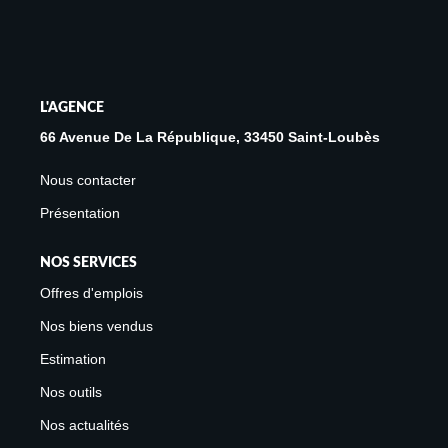
Avis Clients
Biens Loués
L'AGENCE
NOS BIENS
66 Avenue De La République, 33450 Saint-Loubès
À La Vente
Nous contacter
À La Location
Présentation
NOS SERVICES
L'AGENCE
Offres d'emplois
Présentation De L'agence
Nos biens vendus
Notre Équipe
Estimation
Nous Rejoindre
Nos outils
Apporteur D'affaires
Nos actualités