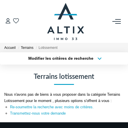
VENDRE
Contact
Accueil
Terrains
Lotissement
Estimer
Modifier les critères de recherche
Honoraires
Type de transaction
Localisation
Acheter
Localisation
Avis Clients
Terrains lotissement
Type de bien
Biens Vendus
Sélectionnez...
Surface min
Nous n'avons pas de biens à vous proposer dans la catégorie Terrains
Plus de critères
Budget max
GESTION LOCATIVE
Lotissement pour le moment , plusieurs options s'offrent à vous :
Re-soumettre la recherche avec moins de critères.
Créer une alerte
Transmettez-nous votre demande
Contact
Honoraires