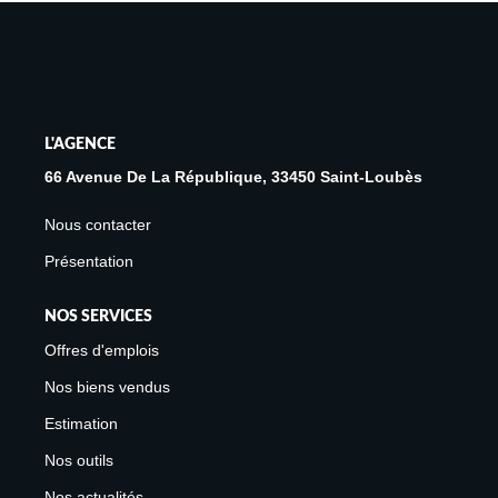
Avis Clients
Biens Loués
NOS BIENS
L'AGENCE
66 Avenue De La République, 33450 Saint-Loubès
À La Vente
Nous contacter
À La Location
Présentation
L'AGENCE
NOS SERVICES
Offres d'emplois
Présentation De L'agence
Nos biens vendus
Notre Équipe
Estimation
Nous Rejoindre
Nos outils
Apporteur D'affaires
Nos actualités