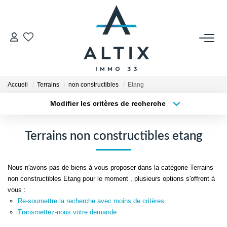
VENDRE
Contact
Accueil
Terrains
non constructibles
Etang
Estimer
Modifier les critères de recherche
Honoraires
Type de transaction
Localisation
Acheter
Localisation
Avis Clients
Terrains non constructibles etang
Type de bien
Biens Vendus
Sélectionnez...
Surface min
Nous n'avons pas de biens à vous proposer dans la catégorie Terrains
Plus de critères
Budget max
GESTION LOCATIVE
non constructibles Etang pour le moment , plusieurs options s'offrent à
vous :
Créer une alerte
Re-soumettre la recherche avec moins de critères.
Contact
Transmettez-nous votre demande
Honoraires