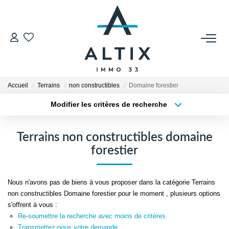
VENDRE
Contact
Accueil
Terrains
non constructibles
Domaine forestier
Estimer
Modifier les critères de recherche
Honoraires
Type de transaction
Localisation
Acheter
Localisation
Avis Clients
Terrains non constructibles domaine
Type de bien
Biens Vendus
Sélectionnez...
Surface min
forestier
Plus de critères
Budget max
GESTION LOCATIVE
Nous n'avons pas de biens à vous proposer dans la catégorie Terrains
non constructibles Domaine forestier pour le moment , plusieurs options
Créer une alerte
Contact
s'offrent à vous :
Re-soumettre la recherche avec moins de critères.
Honoraires
Transmettez-nous votre demande