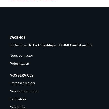
Avis Clients
Biens Loués
NOS BIENS
L'AGENCE
À La Vente
66 Avenue De La République, 33450 Saint-Loubès
À La Location
Nous contacter
Présentation
L'AGENCE
NOS SERVICES
Présentation De L'agence
Offres d'emplois
Notre Équipe
Nos biens vendus
Nous Rejoindre
Estimation
Apporteur D'affaires
Nos outils