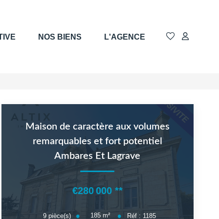
TIVE
NOS BIENS
L'AGENCE
Maison de caractère aux volumes
remarquables et fort potentiel
Ambares Et Lagrave
€280 000
**
185
m²
9
pièce(s)
Réf :
1185