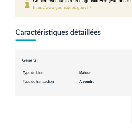
Ce bien est soumis à un diagnostic ERP (État des Ris
https://www.georisques.gouv.fr/
Caractéristiques détaillées
Général
Type de bien
Maison
Type de transaction
A vendre