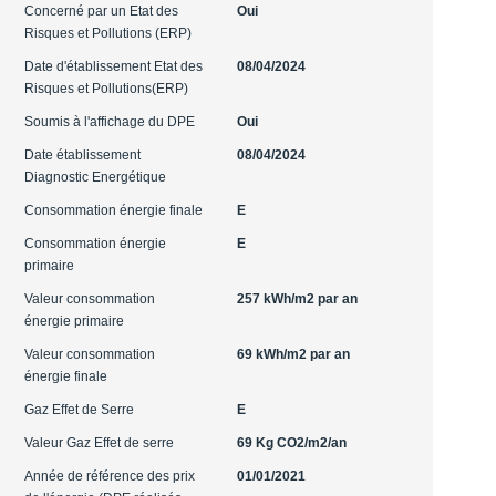
Concerné par un Etat des
Oui
Risques et Pollutions (ERP)
Date d'établissement Etat des
08/04/2024
Risques et Pollutions(ERP)
Soumis à l'affichage du DPE
Oui
Date établissement
08/04/2024
Diagnostic Energétique
Consommation énergie finale
E
Consommation énergie
E
primaire
Valeur consommation
257 kWh/m2 par an
énergie primaire
Valeur consommation
69 kWh/m2 par an
énergie finale
Gaz Effet de Serre
E
Valeur Gaz Effet de serre
69 Kg CO2/m2/an
Année de référence des prix
01/01/2021