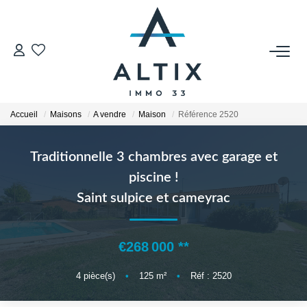
VENDRE
Contact
Accueil
Maisons
A vendre
Maison
Référence 2520
Estimer
Honoraires
Traditionnelle 3 chambres avec garage et
Avis Clients
piscine !
Biens Vendus
Saint sulpice et cameyrac
GESTION LOCATIVE
€268 000
**
Contact
4
pièce(s)
•
125
m²
•
Réf : 2520
Honoraires