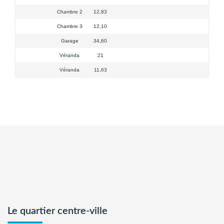
Chambre 2
12,83
Chambre 3
12,10
Garage
34,60
Véranda
21
Véranda
11,63
Le quartier centre-ville