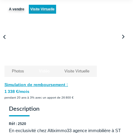
Avis Clients
A vendre
Visite Virtuelle
Biens Loués
NOS BIENS
À La Vente
À La Location
Photos
Vidéo
Visite Virtuelle
L'AGENCE
Simulation de remboursement :
1 338 €/mois
Présentation De L'agence
pendant 20 ans à 3% avec un apport de 26 800 €
Notre Équipe
Description
Nous Rejoindre
Réf : 2520
Apporteur D'affaires
En exclusivité chez Altiximmo33 agence immobilière à ST