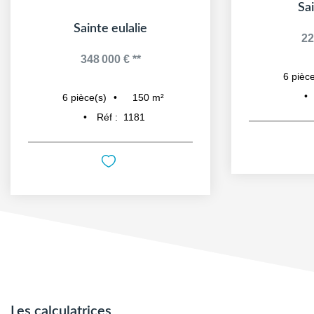
Sa
Sainte eulalie
22
348 000 €
**
6
pièce
150
m²
6
pièce(s)
Réf :
1181
Les calculatrices