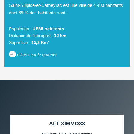
Saint-Sulpice-et-Cameyrac est une ville de 4 490 habitants
dont 69 % des habitants sont...
Population :
4 565 habitants
Distance de l'aéroport :
12 km
Superficie :
15,2 Km²
+
d'infos sur le quartier
DENSITÉ DE POPULATION
ENFANTS ET ADOLESCENTS
AGE MOYEN
REVENU MENSUEL PAR
MÉNAGE
TAUX DE PROPRIÉTAIRES
TAUX D'HABITATION
ALTIXIMMO33
TAXE FONCIÈRE
PART DES MÉNAGES SANS
VOITURE