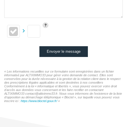
Envoyer le message
« Les informations recueillies sur ce formulaire sont enregistrées dans un fichier
informatisé par ALTIXIMMO33 pour gérer votre demande de contact. Elles sont
conservées pour la durée nécessaire à la gestion de la relation client dans le respect
des prescriptions légales applicables et sont destinées à nos conseillers
Conformément à la loi « informatique et libertés », vous pouvez exercer votre droit
d'accès aux données vous concernant et les faire rectifier en contactant
ALTIXIMMO33 contact@altiximmo33.fr. Nous vous informons de l'existence de la liste
d'opposition au démarchage téléphonique « Bloctel », sur laquelle vous pouvez vous
inscrire ici :
https://www.bloctel.gouv.fr/
»