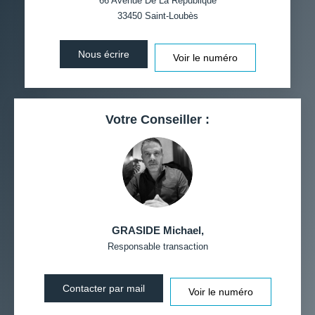
66 Avenue De La République
33450
Saint-Loubès
DISTANCE DE L'AÉROPORT :
SUPERFICIE :
Nous écrire
Voir le numéro
RÉSULTATS DES LYCÉES
ECOLES ET CRÈCHES
RESTAURANTS ET CAFÉS
COMMERCES
Votre Conseiller :
MÉDECINS
GRASIDE Michael
,
Responsable transaction
Contacter par mail
Voir le numéro