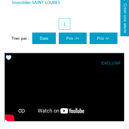
Immobilier SAINT LOUBES
Avis Clients
Créer une alerte
Biens Loués
1
NOS BIENS
Trier par :
Date
Prix -/+
Prix +/-
À La Vente
À La Location
EXCLUSIF
L'AGENCE
Présentation De L'agence
Notre Équipe
Nous Rejoindre
Apporteur D'affaires