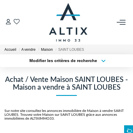
VENDRE
Contact
Accueil
A vendre
Maison
SAINT LOUBES
Estimer
Modifier les critères de recherche
Honoraires
Type de transaction
Localisation
Acheter
Localisation
Avis Clients
Achat / Vente Maison SAINT LOUBES -
Type de bien
Biens Vendus
Sélectionnez...
Surface min
Maison a vendre à SAINT LOUBES
Plus de critères
Budget max
GESTION LOCATIVE
Sur notre site consultez les annonces immobilière de Maison à vendre SAINT
Créer une alerte
LOUBES. Trouvez votre Maison sur SAINT LOUBES grâce aux annonces
Contact
immobilières de ALTIXIMMO33.
Honoraires