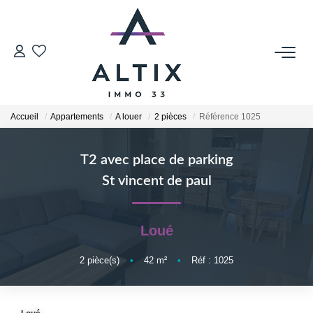
VENDRE
Contact
Accueil
Appartements
A louer
2 pièces
Référence 1025
Estimer
Honoraires
T2 avec place de parking
Avis Clients
St vincent de paul
Biens Vendus
Loué
GESTION LOCATIVE
2
pièce(s)
•
42
m²
•
Réf : 1025
Contact
Honoraires