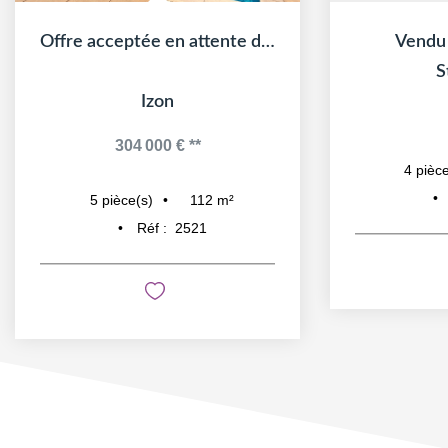
Offre acceptée en attente de signature
Vendu sur st loubes
St loubes
NC
101
m²
4
pièce(s)
Réf :
1739