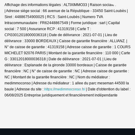
Affichage des informations légales : ALTIXIMMO33 | Raison sociale : IMMAJE
| Adresse siège social : 66 avenue de la République - 33450 Saint-Loubès |
Siret : 44886754900025 | RCS : Saint-Loubès | Numero TVA
Intracommunautaire : FR62448867549 | Forme juridique : sarl | Capital
social : 7 500 | Assurance RCP : 41319158 |
Carte T :
CPI33012018000036318 | Date de délivrance : 2021-07-01 | Lieu de
délivrance : 33000 BORDEAUX | Caisse de garantie financière : ALLIANZ. |
N° de caisse de garantie : 41319158 | Adresse caisse de garantie : 1 COURS
MICHELET 92076 PARIS | Montant de la garantie financière : 110 000 | Carte
G : 33012018000036318 | Date de délivrance : 2021-07-01 | Lieu de
délivrance : Esplanade de la gironde 33000 bordeaux | Caisse de garantie
financière : NC | N° de caisse de garantie : NC | Adresse caisse de garantie :
NC | Montant de la garantie financière : NC | Nom du médiateur :
medimmoconso | Adresse du médiateur : 1 allee du parc meseman 44500 la
baule | Adresse du site :
https://medimmoconso.fr/
| Date d'obtention du label :
06/08/2025
Entreprise juridiquement et financièrement indépendante