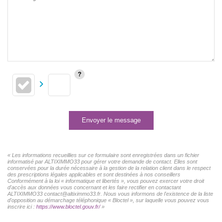
Envoyer le message
« Les informations recueillies sur ce formulaire sont enregistrées dans un fichier
informatisé par ALTIXIMMO33 pour gérer votre demande de contact. Elles sont
conservées pour la durée nécessaire à la gestion de la relation client dans le respect
des prescriptions légales applicables et sont destinées à nos conseillers
Conformément à la loi « informatique et libertés », vous pouvez exercer votre droit
d'accès aux données vous concernant et les faire rectifier en contactant
ALTIXIMMO33 contact@altiximmo33.fr. Nous vous informons de l'existence de la liste
d'opposition au démarchage téléphonique « Bloctel », sur laquelle vous pouvez vous
inscrire ici :
https://www.bloctel.gouv.fr/
»