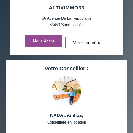
ALTIXIMMO33
TAXE FONCIÈRE
PART DES MÉNAGES SANS
VOITURE
66 Avenue De La République
33450
Saint-Loubès
DISTANCE DE L'AÉROPORT :
SUPERFICIE :
Nous écrire
Voir le numéro
RÉSULTATS DES LYCÉES
ECOLES ET CRÈCHES
RESTAURANTS ET CAFÉS
COMMERCES
Votre Conseiller :
MÉDECINS
NADAL Aïnhoa
,
Conseillère en location