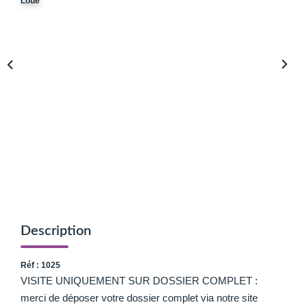
Loué
Avis Clients
Biens Loués
NOS BIENS
À La Vente
À La Location
L'AGENCE
Présentation De L'agence
Description
Notre Équipe
Réf : 1025
Nous Rejoindre
VISITE UNIQUEMENT SUR DOSSIER COMPLET :
Apporteur D'affaires
merci de déposer votre dossier complet via notre site