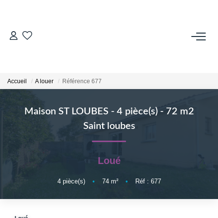
VENDRE
Contact
Accueil
A louer
Référence 677
Estimer
Honoraires
Maison ST LOUBES - 4 pièce(s) - 72 m2
Avis Clients
Saint loubes
Biens Vendus
Loué
GESTION LOCATIVE
4
pièce(s)
•
74
m²
•
Réf : 677
Contact
Honoraires