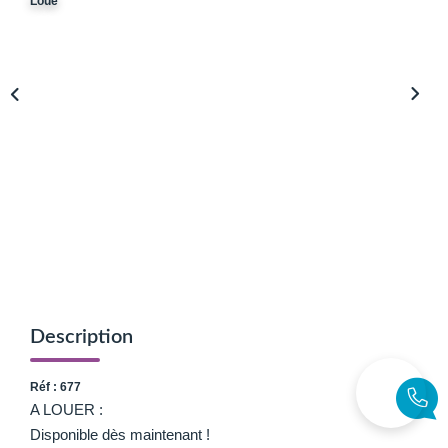
Loué
Avis Clients
Biens Loués
NOS BIENS
À La Vente
À La Location
L'AGENCE
Présentation De L'agence
Description
Notre Équipe
Réf : 677
Nous Rejoindre
A LOUER :
Apporteur D'affaires
Disponible dès maintenant !