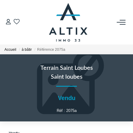
VENDRE
Contact
Accueil
à bâtir
Référence 2075a
Estimer
Honoraires
Terrain Saint Loubes
Avis Clients
Saint loubes
Biens Vendus
Vendu
GESTION LOCATIVE
Réf : 2075a
Contact
Honoraires