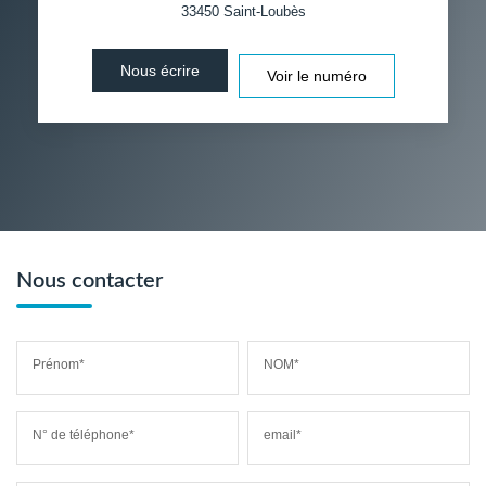
33450
Saint-Loubès
DISTANCE DE L'AÉROPORT :
SUPERFICIE :
Nous écrire
Voir le numéro
RÉSULTATS DES LYCÉES
ECOLES ET CRÈCHES
RESTAURANTS ET CAFÉS
COMMERCES
MÉDECINS
Nous contacter
Prénom*
NOM*
N° de téléphone*
email*