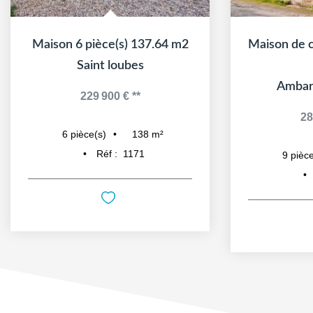
Maison 6 pièce(s) 137.64 m2
Saint loubes
Ambare
229 900 €
**
28
138
m²
6
pièce(s)
Réf :
1171
9
pièce