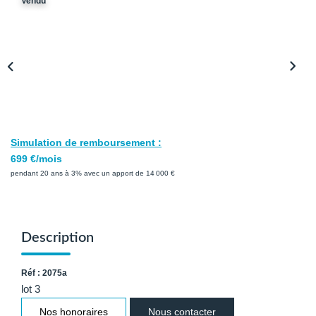
Vendu
Avis Clients
Biens Loués
NOS BIENS
À La Vente
Simulation de remboursement :
À La Location
699 €/mois
pendant 20 ans à 3% avec un apport de 14 000 €
L'AGENCE
Présentation De L'agence
Description
Notre Équipe
Réf : 2075a
Nous Rejoindre
lot 3
Apporteur D'affaires
Nos honoraires
Nous contacter