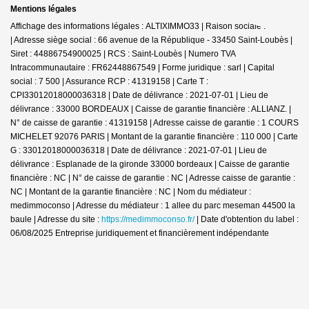
Mentions légales
Affichage des informations légales : ALTIXIMMO33 | Raison sociale : IMMAJE
| Adresse siège social : 66 avenue de la République - 33450 Saint-Loubès |
Siret : 44886754900025 | RCS : Saint-Loubès | Numero TVA
Intracommunautaire : FR62448867549 | Forme juridique : sarl | Capital
social : 7 500 | Assurance RCP : 41319158 |
Carte T :
CPI33012018000036318 | Date de délivrance : 2021-07-01 | Lieu de
délivrance : 33000 BORDEAUX | Caisse de garantie financière : ALLIANZ. |
N° de caisse de garantie : 41319158 | Adresse caisse de garantie : 1 COURS
MICHELET 92076 PARIS | Montant de la garantie financière : 110 000 | Carte
G : 33012018000036318 | Date de délivrance : 2021-07-01 | Lieu de
délivrance : Esplanade de la gironde 33000 bordeaux | Caisse de garantie
financière : NC | N° de caisse de garantie : NC | Adresse caisse de garantie :
NC | Montant de la garantie financière : NC | Nom du médiateur :
medimmoconso | Adresse du médiateur : 1 allee du parc meseman 44500 la
baule | Adresse du site :
https://medimmoconso.fr/
| Date d'obtention du label :
06/08/2025
Entreprise juridiquement et financièrement indépendante