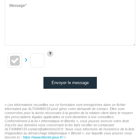
Message*
Envoyer le message
« Les informations recueillies sur ce formulaire sont enregistrées dans un fichier
informatisé par ALTIXIMMO33 pour gérer votre demande de contact. Elles sont
conservées pour la durée nécessaire à la gestion de la relation client dans le respect
des prescriptions légales applicables et sont destinées à nos conseillers
Conformément à la loi « informatique et libertés », vous pouvez exercer votre droit
d'accès aux données vous concernant et les faire rectifier en contactant
ALTIXIMMO33 contact@altiximmo33.fr. Nous vous informons de l'existence de la liste
d'opposition au démarchage téléphonique « Bloctel », sur laquelle vous pouvez vous
inscrire ici :
https://www.bloctel.gouv.fr/
»