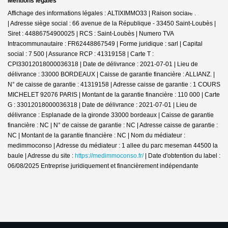
Mentions légales
Affichage des informations légales : ALTIXIMMO33 | Raison sociale : IMMAJE
| Adresse siège social : 66 avenue de la République - 33450 Saint-Loubès |
Siret : 44886754900025 | RCS : Saint-Loubès | Numero TVA
Intracommunautaire : FR62448867549 | Forme juridique : sarl | Capital
social : 7 500 | Assurance RCP : 41319158 |
Carte T :
CPI33012018000036318 | Date de délivrance : 2021-07-01 | Lieu de
délivrance : 33000 BORDEAUX | Caisse de garantie financière : ALLIANZ. |
N° de caisse de garantie : 41319158 | Adresse caisse de garantie : 1 COURS
MICHELET 92076 PARIS | Montant de la garantie financière : 110 000 | Carte
G : 33012018000036318 | Date de délivrance : 2021-07-01 | Lieu de
délivrance : Esplanade de la gironde 33000 bordeaux | Caisse de garantie
financière : NC | N° de caisse de garantie : NC | Adresse caisse de garantie :
NC | Montant de la garantie financière : NC | Nom du médiateur :
medimmoconso | Adresse du médiateur : 1 allee du parc meseman 44500 la
baule | Adresse du site :
https://medimmoconso.fr/
| Date d'obtention du label :
06/08/2025
Entreprise juridiquement et financièrement indépendante