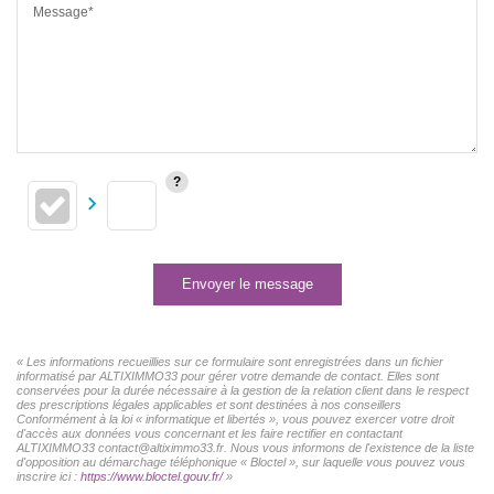
Message*
Envoyer le message
« Les informations recueillies sur ce formulaire sont enregistrées dans un fichier
informatisé par ALTIXIMMO33 pour gérer votre demande de contact. Elles sont
conservées pour la durée nécessaire à la gestion de la relation client dans le respect
des prescriptions légales applicables et sont destinées à nos conseillers
Conformément à la loi « informatique et libertés », vous pouvez exercer votre droit
d'accès aux données vous concernant et les faire rectifier en contactant
ALTIXIMMO33 contact@altiximmo33.fr. Nous vous informons de l'existence de la liste
d'opposition au démarchage téléphonique « Bloctel », sur laquelle vous pouvez vous
inscrire ici :
https://www.bloctel.gouv.fr/
»