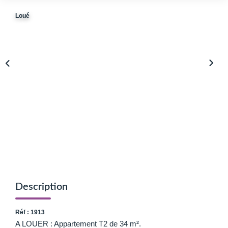
Avis Clients
Loué
Biens Loués
NOS BIENS
À La Vente
À La Location
L'AGENCE
Présentation De L'agence
Notre Équipe
Description
Nous Rejoindre
Réf : 1913
Apporteur D'affaires
A LOUER : Appartement T2 de 34 m².