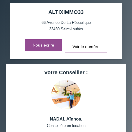
TAUX DE PROPRIÉTAIRES
TAUX D'HABITATION
ALTIXIMMO33
TAXE FONCIÈRE
PART DES MÉNAGES SANS
VOITURE
66 Avenue De La République
33450
Saint-Loubès
DISTANCE DE L'AÉROPORT :
SUPERFICIE :
Nous écrire
Voir le numéro
RÉSULTATS DES LYCÉES
ECOLES ET CRÈCHES
RESTAURANTS ET CAFÉS
COMMERCES
Votre Conseiller :
MÉDECINS
NADAL Aïnhoa
,
Conseillère en location